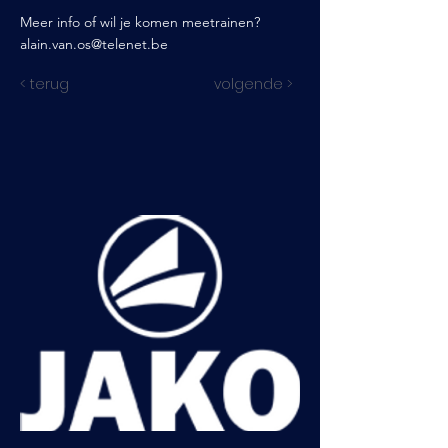
Meer info of wil je komen meetrainen?
alain.van.os@telenet.be
< terug
volgende >