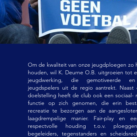
Om de kwaliteit van onze jeugdploegen zo 
houden, wil K. Deurne O.B. uitgroeien tot 
jeugdwerking, die gemotiveerde en 
jeugdspelers uit de regio aantrekt. Naast
doelstelling heeft de club ook een sociaal-
functie op zich genomen, die erin best
recreatie te bezorgen aan de aangeslot
laagdrempelige manier. Fair-play en e
respectvolle houding t.o.v. ploeggeno
begeleiders, tegenstanders en scheidsrec