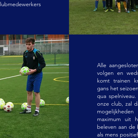
, clubmedewerkers
Alle aangeslote
volgen en weds
komt trainen k
gans het seizoen
qua spelniveau.
onze club, zal d
mogelijkheden
maximum uit hu
beleven aan de 
als mens positi