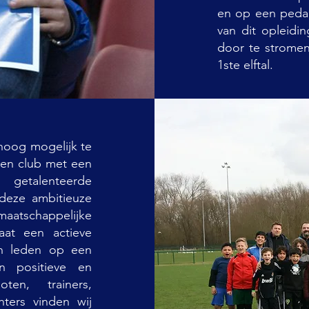
en op een peda
van dit opleidi
door te stromen
1ste elftal.
hoog mogelijk te
een club met een
getalenteerde
 deze ambitieuze
 maatschappelijke
aat een actieve
en leden op een
en positieve en
ten, trainers,
hters vinden wij