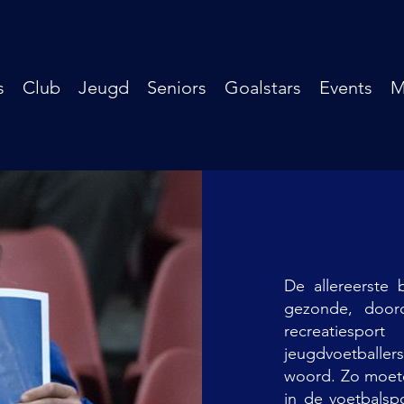
s
Club
Jeugd
Seniors
Goalstars
Events
M
De allereerste
gezonde, door
recreatiespor
jeugdvoetballers
woord. Zo moeten
in de voetbalsp