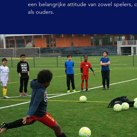
een belangrijke attitude van zowel spelers
als ouders.