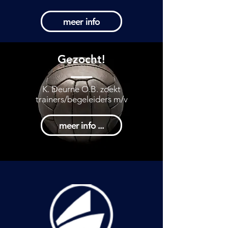
meer info
Gezocht!
K. Deurne O.B. zoekt
trainers/begeleiders m/v
meer info ...