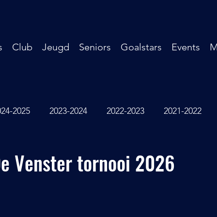
s
Club
Jeugd
Seniors
Goalstars
Events
M
024-2025
2023-2024
2022-2023
2021-2022
2016-2017
2014-2015
2013-2014
Oude Doo
e Venster tornooi 2026