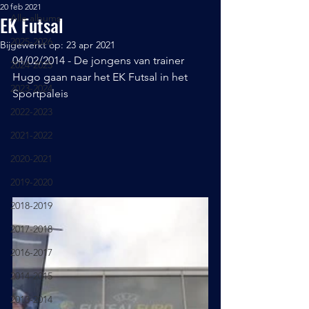
20 feb 2021
EK Futsal
Alle albums
2025-2026
Bijgewerkt op:
23 apr 2021
04/02/2014 - De jongens van trainer 
2024-2025
Hugo gaan naar het EK Futsal in het 
2023-2024
Sportpaleis
2022-2023
2021-2022
2020-2021
2019-2020
2018-2019
2017-2018
2016-2017
2014-2015
2013-2014