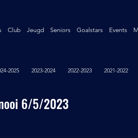
s
Club
Jeugd
Seniors
Goalstars
Events
M
024-2025
2023-2024
2022-2023
2021-2022
2016-2017
2014-2015
2013-2014
Oude Doo
rnooi 6/5/2023