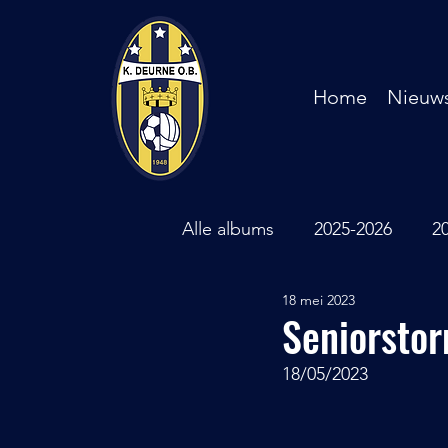
Home
Nieuw
Alle albums
2025-2026
2
18 mei 2023
2018-2019
2017-2018
Seniorsto
18/05/2023